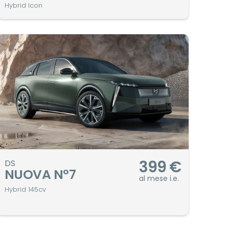
Hybrid Icon
399
€
DS
NUOVA N°7
al mese i.e.
Hybrid 145cv