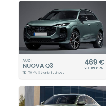
469
€
AUDI
NUOVA Q3
al mese i.e.
TDI 110 kW S tronic Business