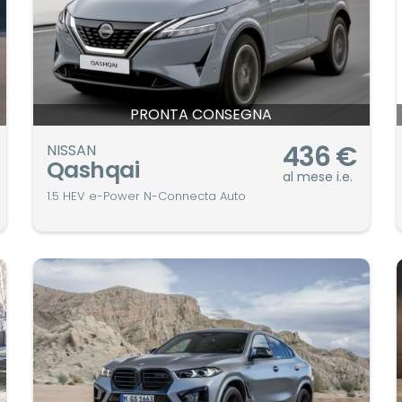
PRONTA CONSEGNA
436
€
NISSAN
Qashqai
al mese i.e.
1.5 HEV e-Power N-Connecta Auto