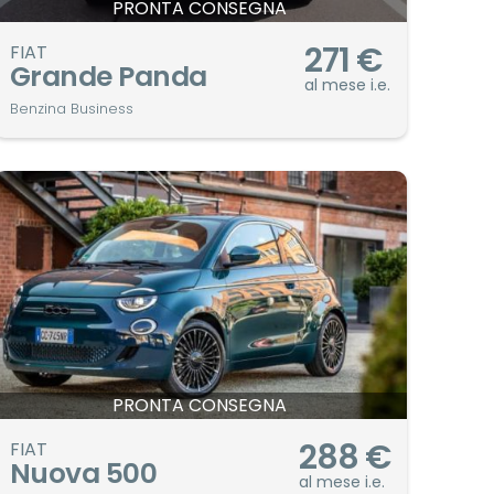
PRONTA CONSEGNA
271
€
FIAT
Grande Panda
al mese i.e.
Benzina Business
PRONTA CONSEGNA
288
€
FIAT
Nuova 500
al mese i.e.