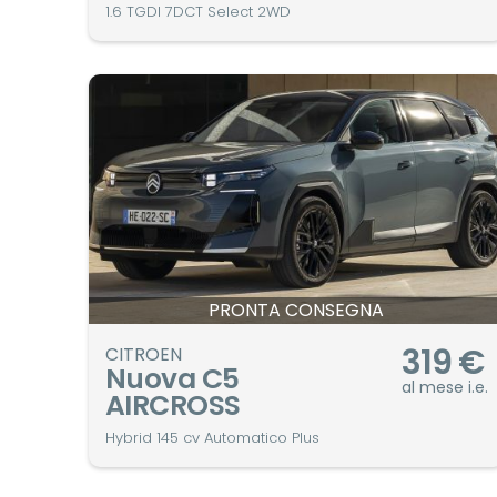
1.6 TGDI 7DCT Select 2WD
PRONTA CONSEGNA
319
€
CITROEN
Nuova C5
al mese i.e.
AIRCROSS
Hybrid 145 cv Automatico Plus