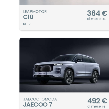
364
€
LEAPMOTOR
C10
al mese i.e.
REEV 1
492
€
JAECOO-OMODA
JAECOO 7
al mese i.e.