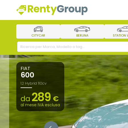
CITYCAR
BERLINA
STATION
FIAT
600
1.2 Hybrid 110cv
289
da
€
al mese IVA esclusa