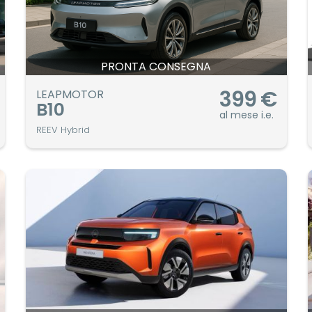
PRONTA CONSEGNA
399
€
LEAPMOTOR
B10
al mese i.e.
REEV Hybrid