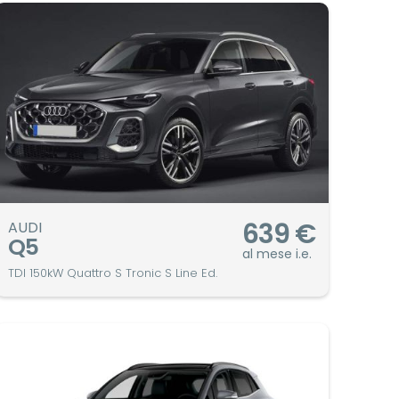
639
€
AUDI
Q5
al mese i.e.
TDI 150kW Quattro S Tronic S Line Ed.