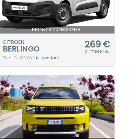
PRONTA CONSEGNA
269
€
CITROEN
BERLINGO
al mese i.e.
BlueHDi 100 S&S M standard