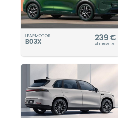
239
€
LEAPMOTOR
B03X
al mese i.e.