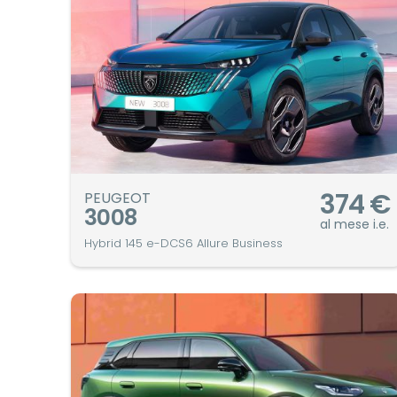
374
€
PEUGEOT
3008
al mese i.e.
Hybrid 145 e-DCS6 Allure Business