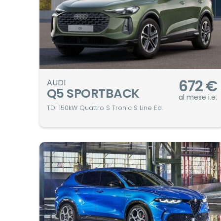
672
€
AUDI
Q5 SPORTBACK
al mese i.e.
TDI 150kW Quattro S Tronic S Line Ed.