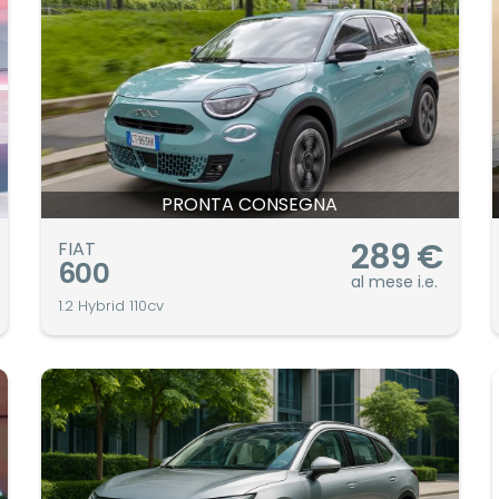
PRONTA CONSEGNA
289
€
FIAT
600
al mese i.e.
1.2 Hybrid 110cv