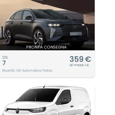
PRONTA CONSEGNA
359
€
DS
7
al mese i.e.
BlueHDi 130 Automatica Pallas