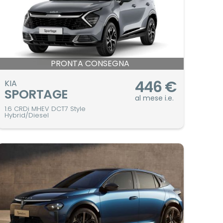
PRONTA CONSEGNA
446
€
KIA
SPORTAGE
al mese i.e.
1.6 CRDi MHEV DCT7 Style
Hybrid/Diesel