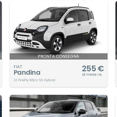
PRONTA CONSEGNA
255
€
FIAT
Pandina
al mese i.e.
1.0 FireFly 65cv SS Hybrid