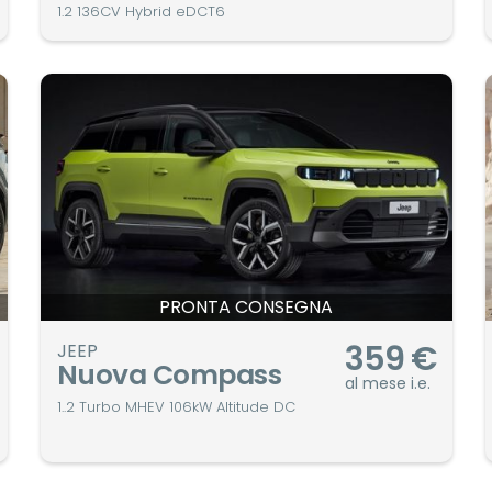
1.2 136CV Hybrid eDCT6
PRONTA CONSEGNA
359
€
JEEP
Nuova Compass
al mese i.e.
1..2 Turbo MHEV 106kW Altitude DC