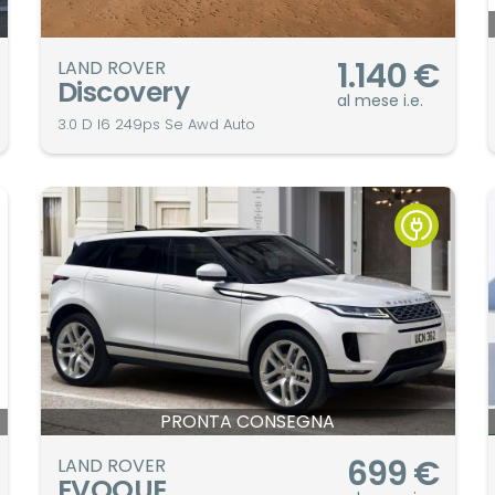
1.140
€
LAND ROVER
Discovery
al mese i.e.
3.0 D I6 249ps Se Awd Auto
PRONTA CONSEGNA
699
€
LAND ROVER
EVOQUE