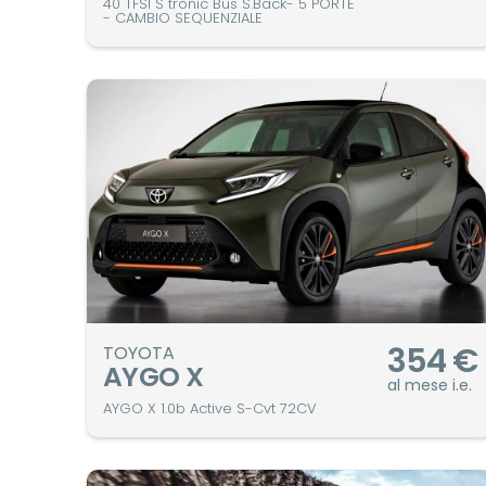
40 TFSI S tronic Bus S.Back- 5 PORTE
- CAMBIO SEQUENZIALE
354
€
TOYOTA
AYGO X
al mese i.e.
AYGO X 1.0b Active S-Cvt 72CV