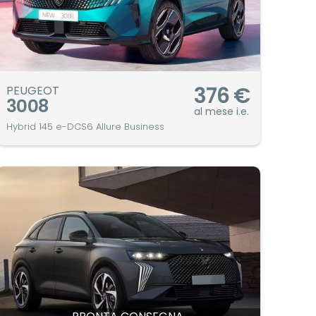
376
€
PEUGEOT
3008
al mese i.e.
Hybrid 145 e-DCS6 Allure Business