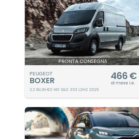
PRONTA CONSEGNA
466
€
PEUGEOT
BOXER
al mese i.e.
2.2 BLUEHDI 140 S&S 333 L2H2 2025