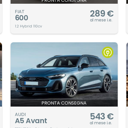
PRONTA CONSEGNA
289
€
FIAT
600
al mese i.e.
1.2 Hybrid 110cv
PRONTA CONSEGNA
543
€
AUDI
A5 Avant
al mese i.e.