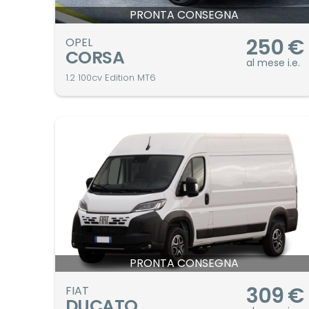
PRONTA CONSEGNA
250
€
OPEL
CORSA
al mese i.e.
1.2 100cv Edition MT6
PRONTA CONSEGNA
309
€
FIAT
DUCATO