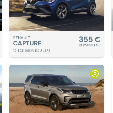
355
€
RENAULT
CAPTURE
al mese i.e.
1.0 TCE 66KW EQUILIBRE