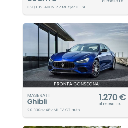
al mese i.e.
35Q LH2 140CV 2.2 Multijet 3 E6E
PRONTA CONSEGNA
1.270
€
MASERATI
Ghibli
al mese i.e.
2.0 330cv 48v MHEV GT auto