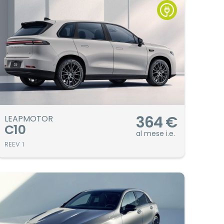
364
€
LEAPMOTOR
C10
al mese i.e.
REEV 1