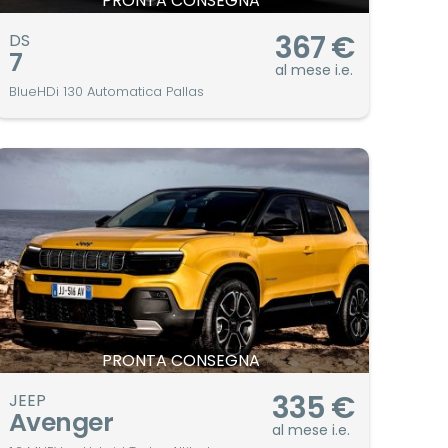
PRONTA CONSEGNA
367
€
DS
7
al mese i.e.
BlueHDi 130 Automatica Pallas
PRONTA CONSEGNA
335
€
JEEP
Avenger
al mese i.e.