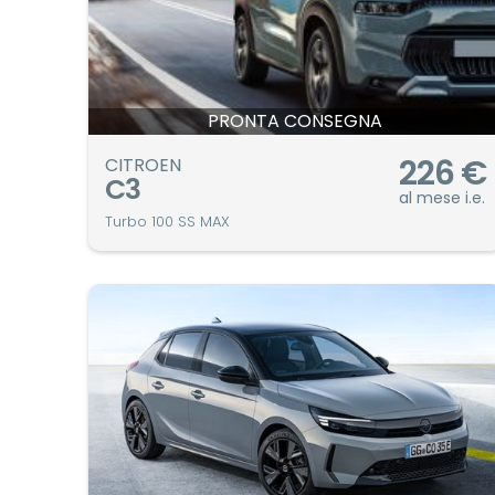
PRONTA CONSEGNA
226
€
CITROEN
C3
al mese i.e.
Turbo 100 SS MAX