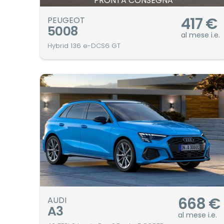
PRONTA CONSEGNA
417
€
PEUGEOT
5008
al mese i.e.
Hybrid 136 e-DCS6 GT
668
€
AUDI
A3
al mese i.e.