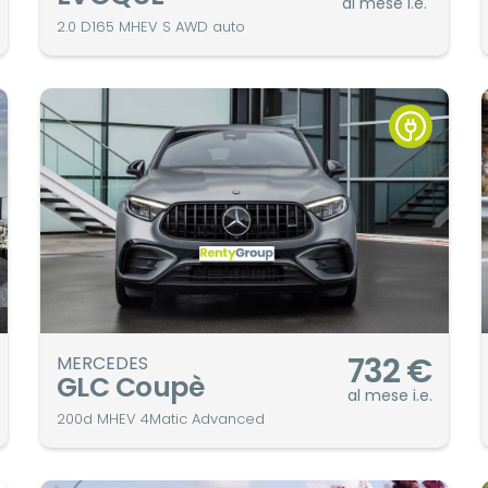
al mese i.e.
2.0 D165 MHEV S AWD auto
732
€
MERCEDES
GLC Coupè
al mese i.e.
200d MHEV 4Matic Advanced