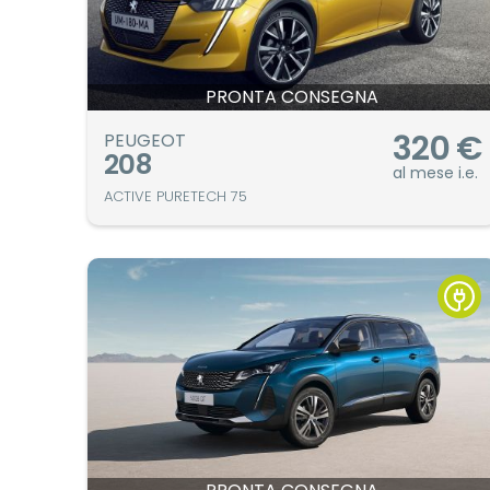
PRONTA CONSEGNA
320
€
PEUGEOT
208
al mese i.e.
ACTIVE PURETECH 75