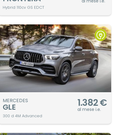
al mese i.e.
Hybrid 110cv GS EDCT
1.382
€
MERCEDES
GLE
al mese i.e.
300 d 4M Advanced