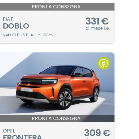
PRONTA CONSEGNA
331
€
FIAT
DOBLO
al mese i.e.
VAN CH1 1.5 BlueHdi 100cv
PRONTA CONSEGNA
309
€
OPEL
FRONTERA