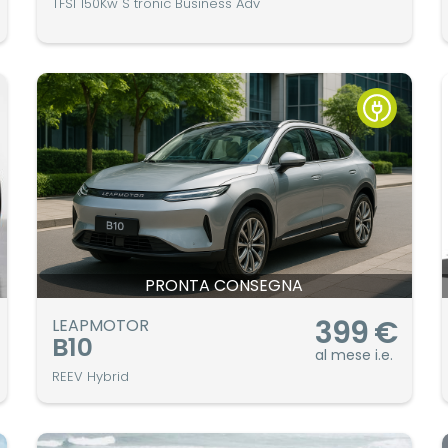
TFSI 150Kw S tronic Business Adv
PRONTA CONSEGNA
399
€
LEAPMOTOR
B10
al mese i.e.
REEV Hybrid