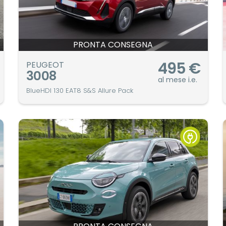
PRONTA CONSEGNA
495
€
PEUGEOT
3008
al mese i.e.
BlueHDI 130 EAT8 S&S Allure Pack