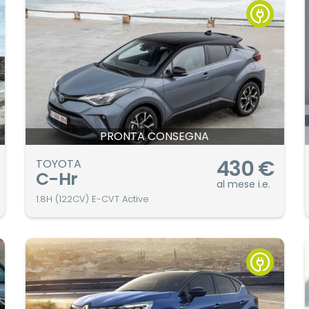
PRONTA CONSEGNA
430
€
TOYOTA
C-Hr
al mese i.e.
1.8H (122CV) E-CVT Active