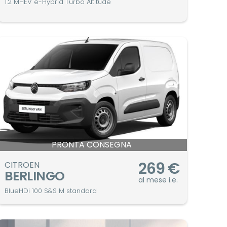
1.2 MHEV e-Hybrid Turbo Altitude
PRONTA CONSEGNA
269
€
CITROEN
BERLINGO
al mese i.e.
BlueHDi 100 S&S M standard