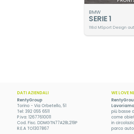
PRONT
BMW
SERIE 1
118d MSport Design aut
DATI AZIENDALI
WE LOVE N
RentyGroup
RentyGrou
Torino - Via Orbetello, 51
Lavoriamo c
Tel:
392 055 6511
più basse 
P.iva: 12677610011
come obiett
Cod. Fisc. DDMGTN77A28L219P
in circolaz
R.E.A TO1307867
parco auto