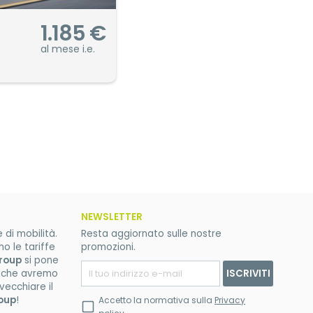
1.185
€
al mese i.e.
NEWSLETTER
di mobilità.
Resta aggiornato sulle nostre
mo le tariffe
promozioni.
roup
si pone
ISCRIVITI
triche avremo
vecchiare il
oup
!
Accetto la normativa sulla
Privacy