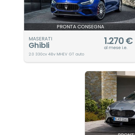
PRONTA CONSEGNA
1.270
€
MASERATI
Ghibli
al mese i.e.
2.0 330cv 48v MHEV GT auto