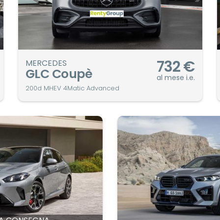
732
€
MERCEDES
GLC Coupè
al mese i.e.
200d MHEV 4Matic Advanced