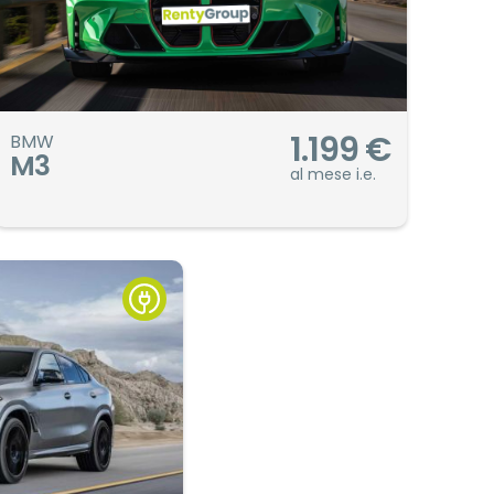
1.199
€
BMW
M3
al mese i.e.