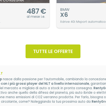
A CONSEGNA
487
€
BMW
X6
al mese i.e.
.
Xdrive 40i Msport automatico
TUTTE LE OFFERTE
LT
p
nasce dalla passione per l’automobile, cambiando la concezione 
on i più grossi player del NLT a livello internazionale
, garantia
del mercato e migliaia di auto a stock in pronta consegna.
RentyG
ivo anche quello della difesa del pianeta, più auto ibride o elet
ione meno emissioni di CO2 verranno prodotte. Per farlo, bisogna s
 circolante, come? Noleggiando la tua prossima auto da
RentyGr